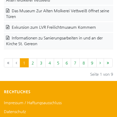
Das Museum Zur Alten Molkerei Vettweiß öffnet seine
Türen
Exkursion zum LVR Freilichtmuseum Kommern
Informationen zu Sanierungsarbeiten in und an der
Kirche St. Gereon
1
2
3
4
5
6
7
8
9
Seite 1 von 9
RECHTLICHES
Impressum / Haftungsausschluss
Datenschutz