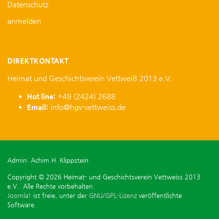
Datenschutz
anmelden
DIREKTKONTAKT
Heimat und Geschichtsverein Vettweiß 2013 e.V.
Hot line:
+49 (2424) 2688
Email:
info@hgv-vettweiss.de
Admin: Achim H. Klippstein
Copyright © 2026 Heimat- und Geschichtsverein Vettweiss 2013
e.V.. Alle Rechte vorbehalten.
Joomla!
ist freie, unter der
GNU/GPL-Lizenz
veröffentlichte
Software.