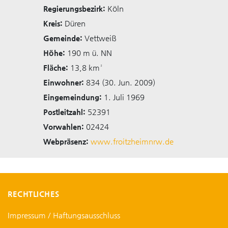
Regierungsbezirk:
Köln
Kreis:
Düren
Gemeinde:
Vettweiß
Höhe:
190 m ü. NN
Fläche:
13,8 km²
Einwohner:
834 (30. Jun. 2009)
Eingemeindung:
1. Juli 1969
Postleitzahl:
52391
Vorwahlen:
02424
Webpräsenz:
www.froitzheimnrw.de
RECHTLICHES
Impressum / Haftungsausschluss