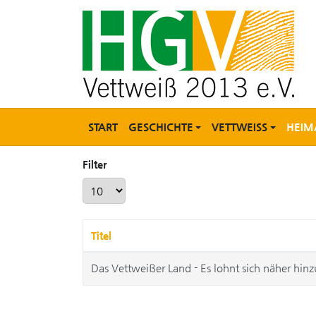
START
GESCHICHTE
VETTWEISS
HEIM
Filter
Anzeige #
Titel
Das Vettweißer Land - Es lohnt sich näher hin