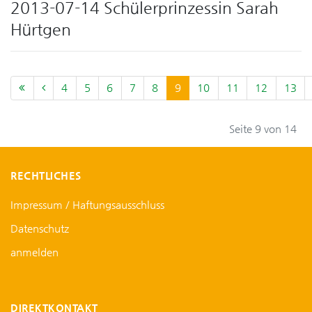
2013-07-14 Schülerprinzessin Sarah
Hürtgen
4
5
6
7
8
9
10
11
12
13
Seite 9 von 14
RECHTLICHES
Impressum / Haftungsausschluss
Datenschutz
anmelden
DIREKTKONTAKT