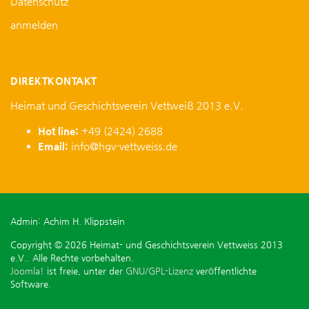
Datenschutz
anmelden
DIREKTKONTAKT
Heimat und Geschichtsverein Vettweiß 2013 e.V.
Hot line:
+49 (2424) 2688
Email:
info@hgv-vettweiss.de
Admin: Achim H. Klippstein
Copyright © 2026 Heimat- und Geschichtsverein Vettweiss 2013
e.V.. Alle Rechte vorbehalten.
Joomla!
ist freie, unter der
GNU/GPL-Lizenz
veröffentlichte
Software.