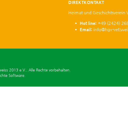
DIREKTKONTAKT
Heimat und Geschichtsverein 
Hot line:
+49 (2424) 26
Email:
info@hgv-vettwei
iss 2013 e.V.. Alle Rechte vorbehalten.
ichte Software.