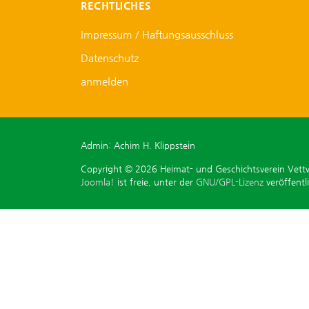
RECHTLICHES
Impressum / Haftungsausschluss
Datenschutz
anmelden
Admin: Achim H. Klippstein
Copyright © 2026 Heimat- und Geschichtsverein Vettwe
Joomla!
ist freie, unter der
GNU/GPL-Lizenz
veröffentl