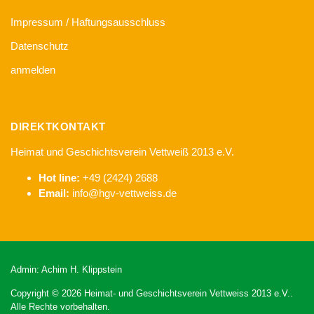
Impressum / Haftungsausschluss
Datenschutz
anmelden
DIREKTKONTAKT
Heimat und Geschichtsverein Vettweiß 2013 e.V.
Hot line:
+49 (2424) 2688
Email:
info@hgv-vettweiss.de
Admin: Achim H. Klippstein
Copyright © 2026 Heimat- und Geschichtsverein Vettweiss 2013 e.V..
Alle Rechte vorbehalten.