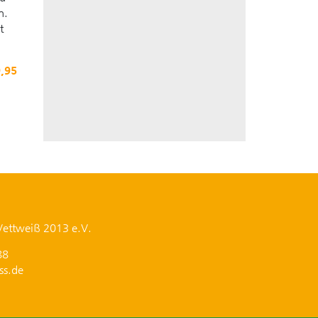
n.
t
9,95
Vettweiß 2013 e.V.
88
ss.de