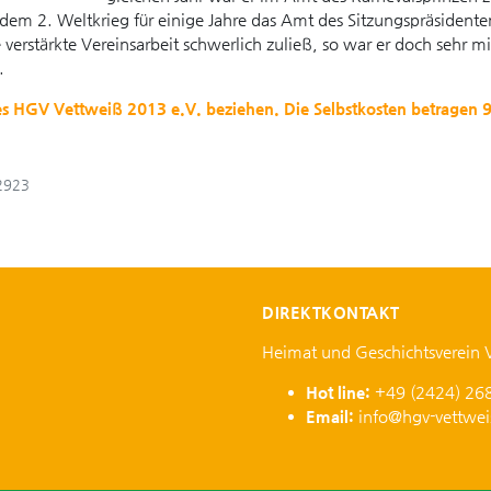
dem 2. Weltkrieg für einige Jahre das Amt des Sitzungspräsidente
erstärkte Vereinsarbeit schwerlich zuließ, so war er doch sehr mi
.
des HGV Vettweiß 2013 e.V. beziehen. Die Selbstkosten betragen 
 2923
DIREKTKONTAKT
Heimat und Geschichtsverein 
Hot line:
+49 (2424) 26
Email:
info@hgv-vettwei