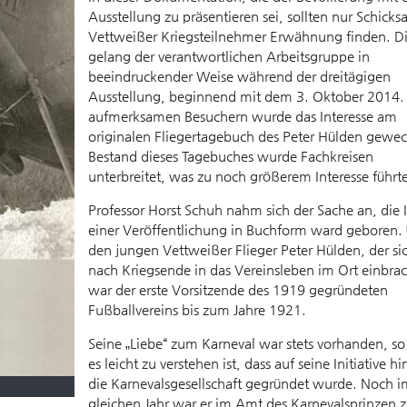
Ausstellung zu präsentieren sei, sollten nur Schicksa
Vettweißer Kriegsteilnehmer Erwähnung finden. Di
gelang der verantwortlichen Arbeitsgruppe in
beeindruckender Weise während der dreitägigen
Ausstellung, beginnend mit dem 3. Oktober 2014. 
aufmerksamen Besuchern wurde das Interesse am
originalen Fliegertagebuch des Peter Hülden gewec
Bestand dieses Tagebuches wurde Fachkreisen
unterbreitet, was zu noch größerem Interesse führte
Professor Horst Schuh nahm sich der Sache an, die 
einer Veröffentlichung in Buchform ward geboren.
den jungen Vettweißer Flieger Peter Hülden, der si
nach Kriegsende in das Vereinsleben im Ort einbrac
war der erste Vorsitzende des 1919 gegründeten
Fußballvereins bis zum Jahre 1921.
Seine „Liebe“ zum Karneval war stets vorhanden, so
es leicht zu verstehen ist, dass auf seine Initiative h
die Karnevalsgesellschaft gegründet wurde. Noch i
gleichen Jahr war er im Amt des Karnevalsprinzen 