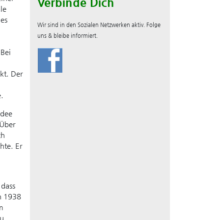
Verbinde Dich
le
es
Wir sind in den Sozialen Netzwerken aktiv. Folge
uns & bleibe informiert.
Bei
kt. Der
.
Idee
 Über
ch
hte. Er
 dass
in 1938
m
zu