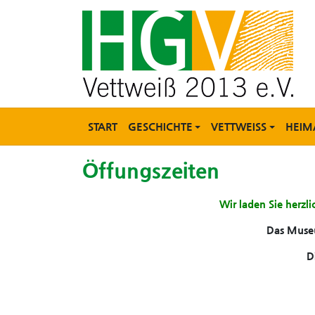
START
GESCHICHTE
VETTWEISS
HEIM
Öffungszeiten
Wir laden Sie herzli
Das Museu
D