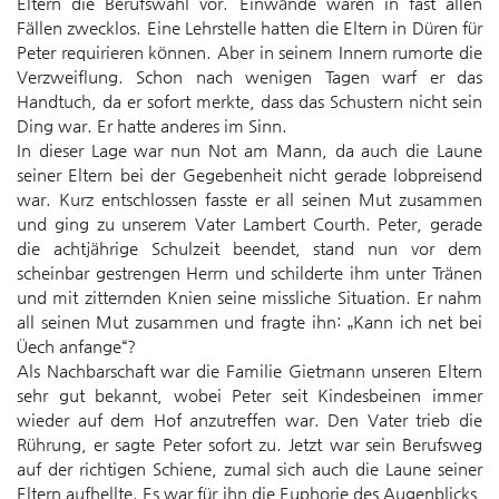
Eltern die Berufswahl vor. Einwände waren in fast allen
Fällen zwecklos. Eine Lehrstelle hatten die Eltern in Düren für
Peter requirieren können. Aber in seinem Innern rumorte die
Verzweiflung. Schon nach wenigen Tagen warf er das
Handtuch, da er sofort merkte, dass das Schustern nicht sein
Ding war. Er hatte anderes im Sinn.
In dieser Lage war nun Not am Mann, da auch die Laune
seiner Eltern bei der Gegebenheit nicht gerade lobpreisend
war. Kurz entschlossen fasste er all seinen Mut zusammen
und ging zu unserem Vater Lambert Courth. Peter, gerade
die achtjährige Schulzeit beendet, stand nun vor dem
scheinbar gestrengen Herrn und schilderte ihm unter Tränen
und mit zitternden Knien seine missliche Situation. Er nahm
all seinen Mut zusammen und fragte ihn: „Kann ich net bei
Üech anfange“?
Als Nachbarschaft war die Familie Gietmann unseren Eltern
sehr gut bekannt, wobei Peter seit Kindesbeinen immer
wieder auf dem Hof anzutreffen war. Den Vater trieb die
Rührung, er sagte Peter sofort zu. Jetzt war sein Berufsweg
auf der richtigen Schiene, zumal sich auch die Laune seiner
Eltern aufhellte. Es war für ihn die Euphorie des Augenblicks,