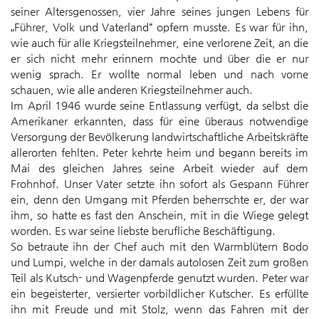
seiner Altersgenossen, vier Jahre seines jungen Lebens für
„Führer, Volk und Vaterland“ opfern musste. Es war für ihn,
wie auch für alle Kriegsteilnehmer, eine verlorene Zeit, an die
er sich nicht mehr erinnern mochte und über die er nur
wenig sprach. Er wollte normal leben und nach vorne
schauen, wie alle anderen Kriegsteilnehmer auch.
Im April 1946 wurde seine Entlassung verfügt, da selbst die
Amerikaner erkannten, dass für eine überaus notwendige
Versorgung der Bevölkerung landwirtschaftliche Arbeitskräfte
allerorten fehlten. Peter kehrte heim und begann bereits im
Mai des gleichen Jahres seine Arbeit wieder auf dem
Frohnhof. Unser Vater setzte ihn sofort als Gespann Führer
ein, denn den Umgang mit Pferden beherrschte er, der war
ihm, so hatte es fast den Anschein, mit in die Wiege gelegt
worden. Es war seine liebste berufliche Beschäftigung.
So betraute ihn der Chef auch mit den Warmblütern Bodo
und Lumpi, welche in der damals autolosen Zeit zum großen
Teil als Kutsch- und Wagenpferde genutzt wurden. Peter war
ein begeisterter, versierter vorbildlicher Kutscher. Es erfüllte
ihn mit Freude und mit Stolz, wenn das Fahren mit der