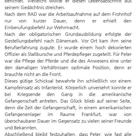
berichtet. Vielleicht wollte er diesen Lebensabschnitt aus
seinem Gedächtnis streichen.
Nach dem RAD war die Arbeitsaufnahme auf dem Frohnhof
nur von kurzer Dauer, denn er erhielt den
Einberufungsbefehl zur Wehrmacht.
Nach der obligatorischen Grundausbildung erfolgte der
Gestellungsbefehl nach Dänemark. Vor Ort kam ihm seine
Berufserfahrung zugute. Er wurde einem hoch dekorierten
Offizier als Stallbursche und Pferdepfleger zugeteilt. Für Peter
war die Pflege der Pferde und die des Anwesens eine unter
den damaligen Verhältnissen optimale Position, denn er
brauchte nicht an die Front.
Dieses gütige Schicksal bewahrte ihn schließlich vor einem
Kampfeinsatz als Infanterist. Körperlich unversehrt konnte er
bei Kriegsende den Gang in die amerikanische
Gefangenschaft antreten. Das Glück blieb auf seiner Seite,
denn die Zeit der Gefangenschaft, in einem amerikanischen
Gefangenenlager im Raume Frankfurt, war von
überschaubarer Dauer im Gegensatz zu vielen seiner Freunde
und Bekannten.
Abschließend bleibt festzuhalten, dass Peter, wie fast alle