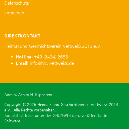
Datenschutz
anmelden
DIREKTKONTAKT
Heimat und Geschichtsverein Vettweiß 2013 e.V.
Hot line:
+49 (2424) 2688
Email:
info@hgv-vettweiss.de
Admin: Achim H. Klippstein
Copyright © 2026 Heimat- und Geschichtsverein Vettweiss 2013
e.V.. Alle Rechte vorbehalten.
Joomla!
ist freie, unter der
GNU/GPL-Lizenz
veröffentlichte
Software.