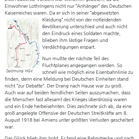
Einwohner Lothringens nicht nur “Anhänger“ des Deutschen
Kaiserreiches waren. Da er sich in seiner “abgewetzten
Kleidung“ nicht von
der notleidenden
Bevölkerung unterschied und auch nicht
den Eindruck eines Soldaten machte,
blieben ihm lästige Fragen und
Verdächtigungen erspart.
Nun mußte der nächste Teil des
Fluchtplanes angegangen werden. So
Zeichnung: HGV
schnell wie möglich eine Eisenbahnlinie zu
finden, denn eine Meldung bei Deutschen Einheiten stand
nicht “zur Debatte“. Der Drang nach Hause war zu groß.
Auch war auf beiden feindlichen Seiten auszumachen, dass
die Menschen fast allesamt des Krieges überdrüssig waren
und ein Ende herbeisehnten. Dies zeichnete sich ab, da eine
groß angelegte Offensive der Deutschen Streitkräfte am 8.
August 1918 bei Amiens unter größten Verlusten gescheitert
war.
Das Glück blieb ihm hold. Er fand eine Bahnstrecke und nach