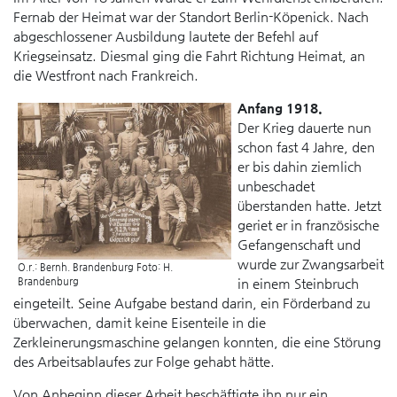
Fernab der Heimat war der Standort Berlin-Köpenick. Nach
abgeschlossener Ausbildung lautete der Befehl auf
Kriegseinsatz. Diesmal ging die Fahrt Richtung Heimat, an
die Westfront nach Frankreich.
Anfang 1918.
Der Krieg dauerte nun
schon fast 4 Jahre, den
er bis dahin ziemlich
unbeschadet
überstanden hatte. Jetzt
geriet er in französische
Gefangenschaft und
wurde zur Zwangsarbeit
O.r.: Bernh. Brandenburg Foto: H.
Brandenburg
in einem Steinbruch
eingeteilt. Seine Aufgabe bestand darin, ein Förderband zu
überwachen, damit keine Eisenteile in die
Zerkleinerungsmaschine gelangen konnten, die eine Störung
des Arbeitsablaufes zur Folge gehabt hätte.
Von Anbeginn dieser Arbeit beschäftigte ihn nur ein