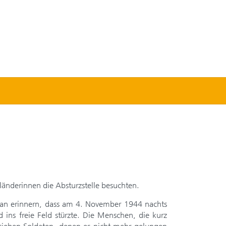
ngländerinnen die Absturzstelle besuchten.
aran erinnern, dass am 4. November 1944 nachts
 ins freie Feld stürzte. Die Menschen, die kurz
n sieben Soldaten, denen es nicht mehr gelungen