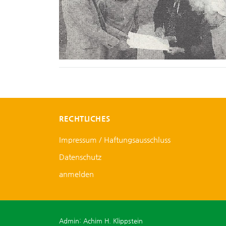
RECHTLICHES
Impressum / Haftungsausschluss
Datenschutz
anmelden
Admin: Achim H. Klippstein