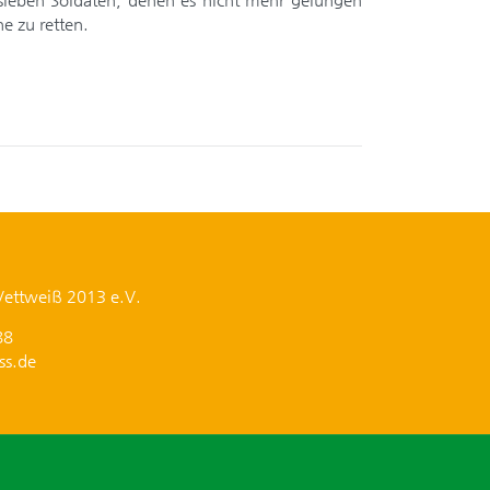
e zu retten.
Vettweiß 2013 e.V.
88
ss.de