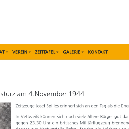
AT
VEREIN
ZEITTAFEL
GALERIE
KONTAKT
absturz am 4.November 1944
Zeitzeuge Josef Spilles erinnert sich an den Tag als die E
In Vettweiß können sich noch viele ältere Bürger gut d
gegen 23.30 Uhr ein britisches Militärflugzeug brennend
danach zur Absturzstelle liefen, fanden die Leichen vo