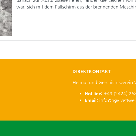
war, sich mit dem Fallschirm aus der brennenden Maschin
DIREKTKONTAKT
Heimat und Geschichtsverein 
Hot line:
+49 (2424) 26
Email:
info@hgv-vettwei